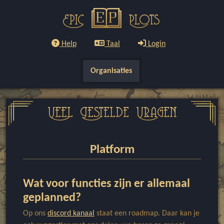
Epic
Plots
Help
Taal
Login
Organisaties
Veel Gestelde Vragen
Platform
Wat voor functies zijn er allemaal
geplanned?
Op ons
discord kanaal
staat een roadmap. Daar kan je