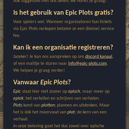
ook suggesties met ons delen; we horen ze graag!
Is het gebruik van Epic Plots gratis?
Voor spelers wel. Wanneer organisatoren hun tickets
via Epic Plots verkopen betalen ze een (kleine) service
fee.
Kan ik een organisatie registreren?
Jazeker! Je kan ons aanspreken op ons
discord kanaal
,
of een mailtje te sturen naar
info@epic-plots.com
.
We helpen je graag verder!
Vanwaar
Epic Plots
?
Epic
slaat hier niet zozeer op
episch
, maar meer op
epiek
; het vertellen en schrijven van verhalen.
Plots
komt van
plotten
; plannen en uitdenken. Maar
het is óók het meervoud van
plot
; de kern van een
verhaal.
In onze beleving gaat het dus zowel over epische